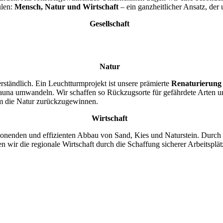
ulen:
Mensch, Natur und Wirtschaft
– ein ganzheitlicher Ansatz, der
Gesellschaft
nern und Kunden. Fairness, Sicherheit am Arbeitsplatz und regionale V
indertagesstätten und das Kinderhospiz Sternenzelt.
Natur
rständlich. Ein Leuchtturmprojekt ist unsere prämierte
Renaturierung
una umwandeln. Wir schaffen so Rückzugsorte für gefährdete Arten und
um die Natur zurückzugewinnen.
Wirtschaft
chonenden und effizienten Abbau von Sand, Kies und Naturstein. Durch
n wir die regionale Wirtschaft durch die Schaffung sicherer Arbeitspl