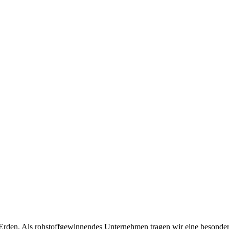
& Erden. Als rohstoffgewinnendes Unternehmen tragen wir eine beson