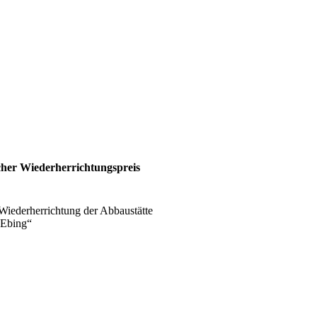
her Wieder­herrichtungs­preis
iederherrichtung der Abbaustätte
 Ebing“