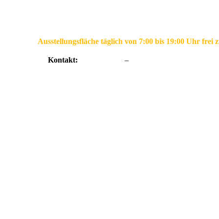
Ausstellungsfläche täglich von 7:00 bis 19:00 Uhr frei zugängli
Kontakt:
09547 8704 0
–
natursteine@porzner-steine.