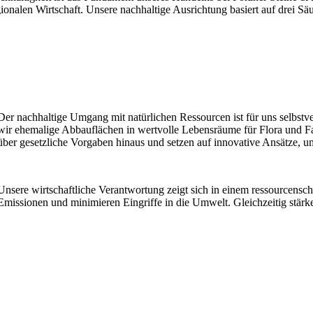
gionalen Wirtschaft. Unsere nachhaltige Ausrichtung basiert auf drei Sä
Wir setzen auf langfristige Beziehungen zu unseren Mitarbeitern, Part
für soziale Projekte, wie beispielsweise unsere Weihnachtsspenden an K
Der nachhaltige Umgang mit natürlichen Ressourcen ist für uns selbstve
wir ehemalige Abbauflächen in wertvolle Lebensräume für Flora und Fa
über gesetzliche Vorgaben hinaus und setzen auf innovative Ansätze, 
Unsere wirtschaftliche Verantwortung zeigt sich in einem ressourcens
Emissionen und minimieren Eingriffe in die Umwelt. Gleichzeitig stärke