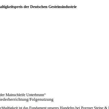
ltigkeits­preis der Deutschen Gesteinsindustrie
der Mainschleife Unterbrunn“
ederherrichtung/Folgenutzung
chhaltigkeit ist das Fundament unseres Handelns bei Porzner Steine 