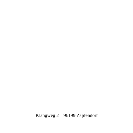
Klangweg 2 – 96199 Zapfendorf
natursteine@porzner-steine.de