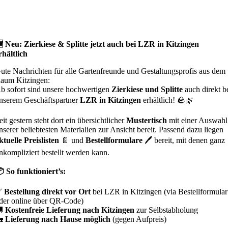
 Neu: Zierkiese & Splitte jetzt auch bei LZR in Kitzingen
rhältlich
ute Nachrichten für alle Gartenfreunde und Gestaltungsprofis aus dem
aum Kitzingen:
b sofort sind unsere hochwertigen
Zierkiese und Splitte
auch direkt b
nserem Geschäftspartner
LZR in Kitzingen
erhältlich! 🪨🌿
eit gestern steht dort ein übersichtlicher
Mustertisch
mit einer Auswahl
nserer beliebtesten Materialien zur Ansicht bereit. Passend dazu liegen
ktuelle Preislisten
📄 und
Bestellformulare
🖊️ bereit, mit denen ganz
nkompliziert bestellt werden kann.
 So funktioniert’s:
✅
Bestellung direkt vor Ort
bei LZR in Kitzingen (via Bestellformular
der online über QR-Code)
🚚
Kostenfreie Lieferung nach Kitzingen
zur Selbstabholung
🏡
Lieferung nach Hause möglich
(gegen Aufpreis)